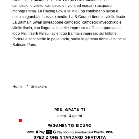
silhouette strutturano la linea. La Racer 45 abbina mesh e
camoscio, o vitello, camoscio e nylon, ed esiste in jacquard
monogramma. La Racing Low e la Mid-Top combinano nylon e
pelle su gambale basso o medio. La B-Court si tiene in vitello liscio.
La Balmain Swan sovrappone camoscio, camoscio invecchiato e
vitello liscio, con linguetta in pelle impressa a effetto trapuntato e
logo PB, inserti PB sui lati e logo Balmain impresso sul tallone.
Fodera e sottopiede in pelle liscia, suola in gomma dentellata incisa
Balmain Paris.
Home
Sneakers
RESI GRATUITI
entro 14 giorni
PAGAMENTO SICURO
SPEDIZIONE STANDARD GRATUITA
American Express
Apple Pay
Diners
Google Pay
Klarna
Mastercard
Paypal
Visa