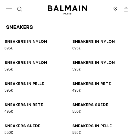
Vai al contenuto
Torna all’inizio
Carrell
Apri il menu
Cerca
Negozi
Sneakers
Risultati - 17 articoli
Pagina n.1
Sneakers in nylon
Sneakers in nylon
695€
695€
Sneakers in nylon
Sneakers in nylon
595€
595€
Sneakers in pelle
Sneakers in rete
595€
495€
Sneakers in rete
Sneakers suede
495€
550€
Sneakers suede
Sneakers in pelle
550€
595€