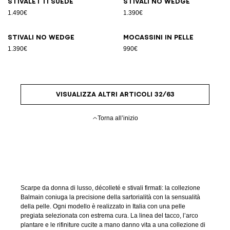
Stivaletti suede
Stivali No Wedge
1.490€
1.390€
Stivali No Wedge
Mocassini in pelle
1.390€
990€
VISUALIZZA ALTRI ARTICOLI 32/63
Torna all’inizio
Scarpe da donna di lusso, décolleté e stivali firmati: la collezione
Balmain coniuga la precisione della sartorialità con la sensualità
della pelle. Ogni modello è realizzato in Italia con una pelle
pregiata selezionata con estrema cura. La linea del tacco, l’arco
plantare e le rifiniture cucite a mano danno vita a una collezione di