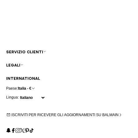
SERVIZIO CLIENTI
LEGALI
INTERNATIONAL
Paese:
Italia - €
Lingua:
ISCRIVITI PER RICEVERE GLI AGGIORNAMENTI SU BALMAIN
Snapchat
Facebook
Instagram
X
Pinterest
TikTok