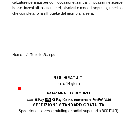
calzature pensata per ogni occasione: sandali, mocassini e scarpe
basse, tacchi alti o kitten heel, stivaletti e modelli sopra il ginocchio
che completano la silhouette dal giorno alla sera.
Home
Tutte le Scarpe
RESI GRATUITI
entro 14 giorni
PAGAMENTO SICURO
SPEDIZIONE STANDARD GRATUITA
American Express
Apple Pay
Diners
Google Pay
Klarna
Mastercard
Paypal
Visa
Spedizione express gratuita(per ordini superiori a 800 EUR)