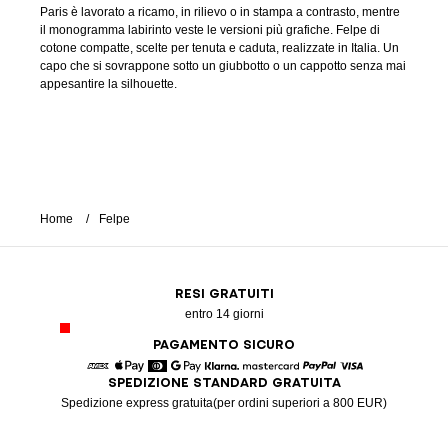
Paris è lavorato a ricamo, in rilievo o in stampa a contrasto, mentre
il monogramma labirinto veste le versioni più grafiche. Felpe di
cotone compatte, scelte per tenuta e caduta, realizzate in Italia. Un
capo che si sovrappone sotto un giubbotto o un cappotto senza mai
appesantire la silhouette.
Home
Felpe
RESI GRATUITI
entro 14 giorni
PAGAMENTO SICURO
SPEDIZIONE STANDARD GRATUITA
American Express
Apple Pay
Diners
Google Pay
Klarna
Mastercard
Paypal
Visa
Spedizione express gratuita(per ordini superiori a 800 EUR)