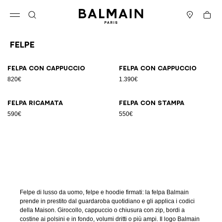
Vai al contenuto
Torna all’inizio
Carrell
Apri il menu
Cerca
Negozi
Felpe
Risultati - 4 articoli
Pagina n.1
Felpa con cappuccio
Felpa con cappuccio
820€
1.390€
Felpa ricamata
Felpa con stampa
590€
550€
Felpe di lusso da uomo, felpe e hoodie firmati: la felpa Balmain
prende in prestito dal guardaroba quotidiano e gli applica i codici
della Maison. Girocollo, cappuccio o chiusura con zip, bordi a
costine ai polsini e in fondo, volumi dritti o più ampi. Il logo Balmain