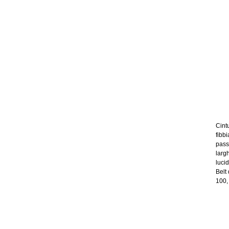
Cintu
fibb
pass
largh
luci
Belt 
100,