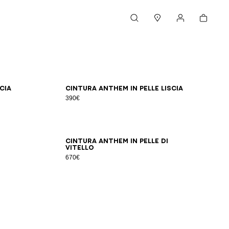
Carrello
Cerca
Negozi
Il mio account
95
100
65
70
75
80
85
90
95
100
cia
Cintura Anthem in pelle liscia
390€
65
70
75
80
85
90
95
100
Cintura Anthem in pelle di
vitello
670€