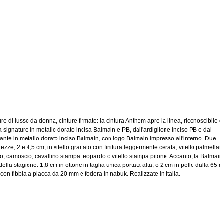
re di lusso da donna, cinture firmate: la cintura Anthem apre la linea, riconoscibile 
ia signature in metallo dorato incisa Balmain e PB, dall'ardiglione inciso PB e dal
ante in metallo dorato inciso Balmain, con logo Balmain impresso all'interno. Due
ezze, 2 e 4,5 cm, in vitello granato con finitura leggermente cerata, vitello palmella
do, camoscio, cavallino stampa leopardo o vitello stampa pitone. Accanto, la Balmai
della stagione: 1,8 cm in ottone in taglia unica portata alta, o 2 cm in pelle dalla 65 
 con fibbia a placca da 20 mm e fodera in nabuk. Realizzate in Italia.