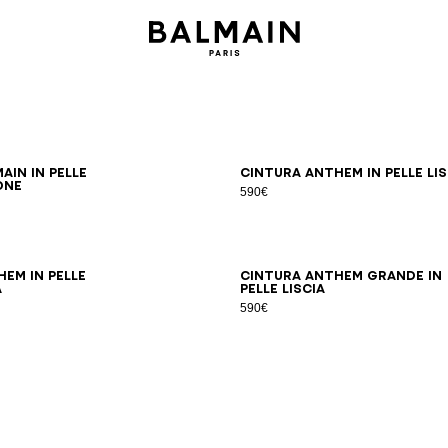
70
75
80
85
90
95
65
70
75
80
85
90
ain in pelle
Cintura Anthem in pelle lis
one
590€
65
70
75
80
85
90
95
100
70
75
80
85
90
95
em in pelle
Cintura Anthem grande in
a
pelle liscia
590€