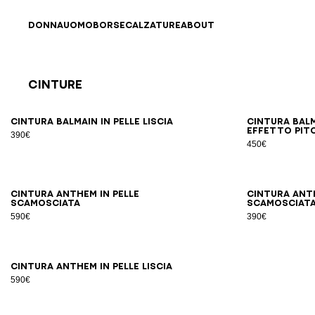
Vai al contenuto
Torna all’inizio
DONNA
UOMO
BORSE
CALZATURE
ABOUT
Cinture
Risultati - 9 articoli
Pagina n.1
65
70
75
80
85
90
95
100
Cintura Balmain in pelle liscia
Cintura Balm
effetto pit
390€
450€
65
70
75
80
85
90
95
100
Cintura Anthem in pelle
Cintura Anth
scamosciata
scamosciat
590€
390€
65
70
75
80
85
90
95
Cintura Anthem in pelle liscia
590€