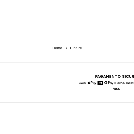
Home
Cinture
PAGAMENTO SICU
American Express
Apple Pay
Diners
Google Pay
Klarna
Visa