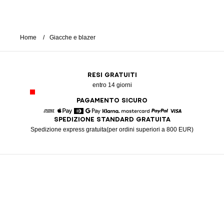
Home
Giacche e blazer
RESI GRATUITI
entro 14 giorni
PAGAMENTO SICURO
SPEDIZIONE STANDARD GRATUITA
American Express
Apple Pay
Diners
Google Pay
Klarna
Mastercard
Paypal
Visa
Spedizione express gratuita(per ordini superiori a 800 EUR)