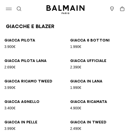
Vai al contenuto
Torna all’inizio
Carrell
Apri il menu
Cerca
Negozi
Giacche e blazer
Risultati - 25 articoli
Pagina n.1
Giacca pilota
Giacca 6 bottoni
3.900€
1.990€
Giacca pilota lana
Giacca ufficiale
2.690€
2.390€
Giacca ricamo tweed
Giacca in lana
3.990€
1.990€
Giacca agnello
Giacca ricamata
3.400€
4.900€
Giacca in pelle
Giacca in tweed
3.990€
2.490€