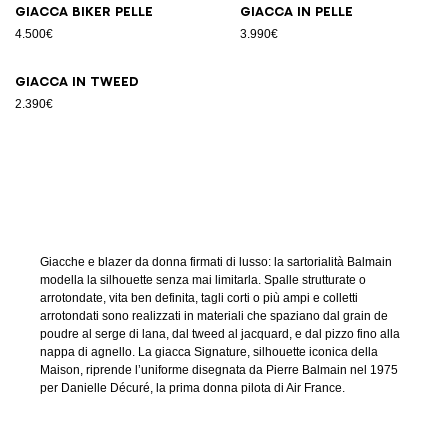
Giacca biker pelle
Giacca in pelle
4.500€
3.990€
Giacca in tweed
2.390€
Giacche e blazer da donna firmati di lusso: la sartorialità Balmain
modella la silhouette senza mai limitarla. Spalle strutturate o
arrotondate, vita ben definita, tagli corti o più ampi e colletti
arrotondati sono realizzati in materiali che spaziano dal grain de
poudre al serge di lana, dal tweed al jacquard, e dal pizzo fino alla
nappa di agnello. La giacca Signature, silhouette iconica della
Maison, riprende l’uniforme disegnata da Pierre Balmain nel 1975
per Danielle Décuré, la prima donna pilota di Air France.