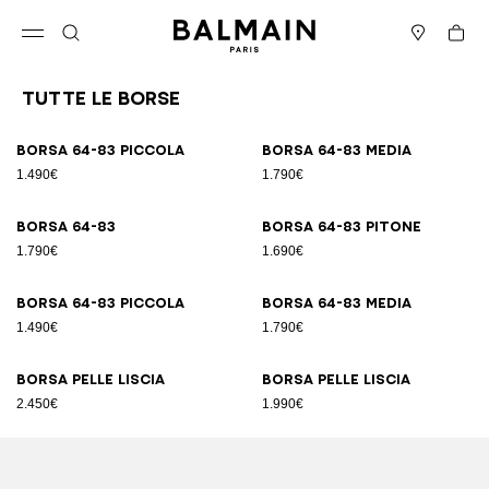
Vai al contenuto
Torna all’inizio
Carrell
Apri il menu
Cerca
Negozi
Tutte le Borse
Risultati - 89 articoli
Pagina n.1
Borsa 64-83 Piccola
Borsa 64-83 Media
1.490€
1.790€
Borsa 64-83
Borsa 64-83 pitone
1.790€
1.690€
Borsa 64-83 Piccola
Borsa 64-83 Media
1.490€
1.790€
Borsa pelle liscia
Borsa pelle liscia
2.450€
1.990€