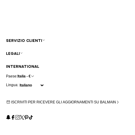
SERVIZIO CLIENTI
LEGALI
INTERNATIONAL
Paese:
Italia - €
Lingua:
ISCRIVITI PER RICEVERE GLI AGGIORNAMENTI SU BALMAIN
Snapchat
Facebook
Instagram
X
Pinterest
TikTok