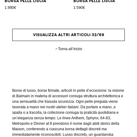
Borsa pelle liscia
Borsa pelle liscia
1.990€
1.590€
VISUALIZZA ALTRI ARTICOLI 32/89
Torna all’inizio
Borse di lusso, borse firmate, articoli in pelle d’eccezione: la visione
di Balmain in materia di accessori coniuga struttura architettonica e
una sensualità che trasuda sicurezza. Ogni pelle pregiata viene
lavorata a mano nei nostri atelier italiani. Da portare a mano, a
spalla o a tracolla, la collezione coniuga la praticità quotidiana e
un’eleganza senza tempo. Le linee Anthem, Sphynx, 64-83,
Metropolis e Dinner at 8 prendono il nome dagli abiti storici della
Maison, conferendo a ciascuna borsa dettagli discreti ma
immediatamente riconoscibili. Lusso discreto, un guardaroba