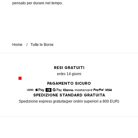
pensato per durare nel tempo.
Home
Tutte le Borse
RESI GRATUITI
entro 14 giorni
PAGAMENTO SICURO
SPEDIZIONE STANDARD GRATUITA
American Express
Apple Pay
Diners
Google Pay
Klarna
Mastercard
Paypal
Visa
Spedizione express gratuita(per ordini superiori a 800 EUR)