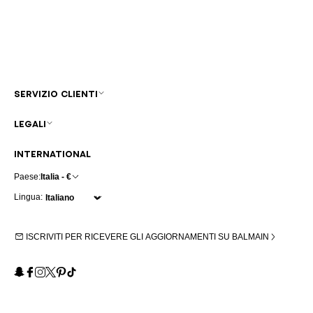
SERVIZIO CLIENTI
LEGALI
INTERNATIONAL
Paese:
Italia - €
Lingua:
ISCRIVITI PER RICEVERE GLI AGGIORNAMENTI SU BALMAIN
Snapchat
Facebook
Instagram
X
Pinterest
TikTok