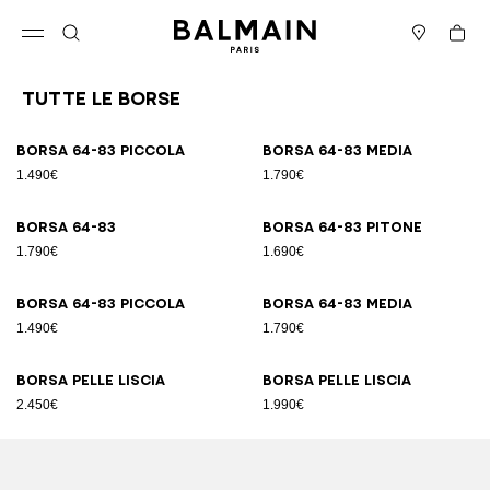
Vai al contenuto
Torna all’inizio
Carrell
Apri il menu
Cerca
Negozi
Tutte le Borse
Risultati - 89 articoli
Pagina n.1
Borsa 64-83 Piccola
Borsa 64-83 Media
1.490€
1.790€
Borsa 64-83
Borsa 64-83 pitone
1.790€
1.690€
Borsa 64-83 Piccola
Borsa 64-83 Media
1.490€
1.790€
Borsa pelle liscia
Borsa pelle liscia
2.450€
1.990€