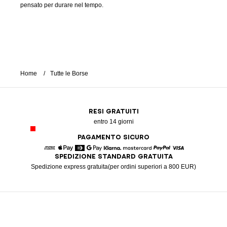
pensato per durare nel tempo.
Home
Tutte le Borse
RESI GRATUITI
entro 14 giorni
PAGAMENTO SICURO
SPEDIZIONE STANDARD GRATUITA
American Express
Apple Pay
Diners
Google Pay
Klarna
Mastercard
Paypal
Visa
Spedizione express gratuita(per ordini superiori a 800 EUR)