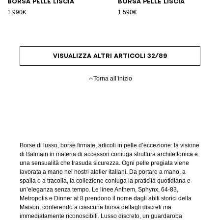
Borsa pelle liscia
Borsa pelle liscia
1.990€
1.590€
VISUALIZZA ALTRI ARTICOLI 32/89
Torna all’inizio
Borse di lusso, borse firmate, articoli in pelle d’eccezione: la visione
di Balmain in materia di accessori coniuga struttura architettonica e
una sensualità che trasuda sicurezza. Ogni pelle pregiata viene
lavorata a mano nei nostri atelier italiani. Da portare a mano, a
spalla o a tracolla, la collezione coniuga la praticità quotidiana e
un’eleganza senza tempo. Le linee Anthem, Sphynx, 64-83,
Metropolis e Dinner at 8 prendono il nome dagli abiti storici della
Maison, conferendo a ciascuna borsa dettagli discreti ma
immediatamente riconoscibili. Lusso discreto, un guardaroba