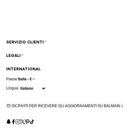
SERVIZIO CLIENTI
LEGALI
INTERNATIONAL
Paese:
Italia - €
Lingua:
ISCRIVITI PER RICEVERE GLI AGGIORNAMENTI SU BALMAIN
Snapchat
Facebook
Instagram
X
Pinterest
TikTok