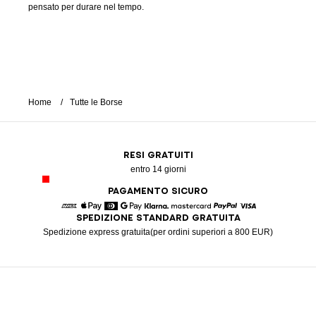
pensato per durare nel tempo.
Home
Tutte le Borse
RESI GRATUITI
entro 14 giorni
PAGAMENTO SICURO
SPEDIZIONE STANDARD GRATUITA
American Express
Apple Pay
Diners
Google Pay
Klarna
Mastercard
Paypal
Visa
Spedizione express gratuita(per ordini superiori a 800 EUR)