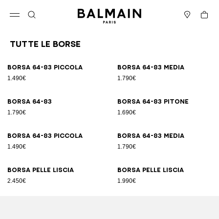
Vai al contenuto
Torna all’inizio
Carrell
Apri il menu
Cerca
Negozi
Tutte le Borse
Risultati - 89 articoli
Pagina n.1
Borsa 64-83 Piccola
Borsa 64-83 Media
1.490€
1.790€
Borsa 64-83
Borsa 64-83 pitone
1.790€
1.690€
Borsa 64-83 Piccola
Borsa 64-83 Media
1.490€
1.790€
Borsa pelle liscia
Borsa pelle liscia
2.450€
1.990€