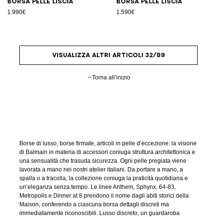
Borsa pelle liscia
Borsa pelle liscia
1.990€
1.590€
VISUALIZZA ALTRI ARTICOLI 32/89
Torna all’inizio
Borse di lusso, borse firmate, articoli in pelle d’eccezione: la visione
di Balmain in materia di accessori coniuga struttura architettonica e
una sensualità che trasuda sicurezza. Ogni pelle pregiata viene
lavorata a mano nei nostri atelier italiani. Da portare a mano, a
spalla o a tracolla, la collezione coniuga la praticità quotidiana e
un’eleganza senza tempo. Le linee Anthem, Sphynx, 64-83,
Metropolis e Dinner at 8 prendono il nome dagli abiti storici della
Maison, conferendo a ciascuna borsa dettagli discreti ma
immediatamente riconoscibili. Lusso discreto, un guardaroba