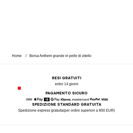
Home
Borsa Anthem grande in pelle di vitello
RESI GRATUITI
entro 14 giorni
PAGAMENTO SICURO
SPEDIZIONE STANDARD GRATUITA
American Express
Apple Pay
Diners
Google Pay
Klarna
Mastercard
Paypal
Visa
Spedizione express gratuita(per ordini superiori a 800 EUR)