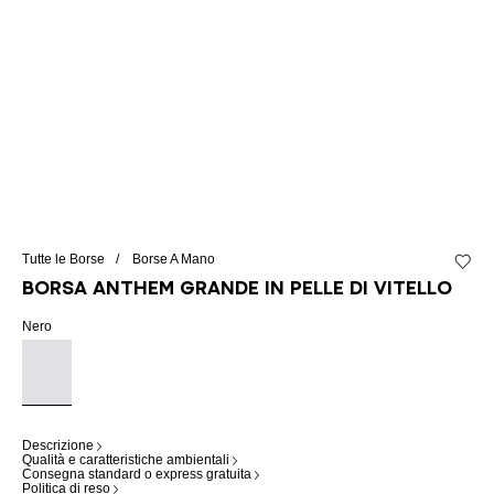
Tutte le Borse
Borse A Mano
Aggiung
Borsa Anthem grande in pelle di vitello
Nero
Descrizione
Qualità e caratteristiche ambientali
Consegna standard o express gratuita
Politica di reso