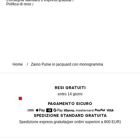
Consegna standard o express gratuita
Politica di reso
Home
Zaino Pulse in jacquard con monogramma
RESI GRATUITI
entro 14 giorni
PAGAMENTO SICURO
SPEDIZIONE STANDARD GRATUITA
American Express
Apple Pay
Diners
Google Pay
Klarna
Mastercard
Paypal
Visa
Spedizione express gratuita(per ordini superiori a 800 EUR)