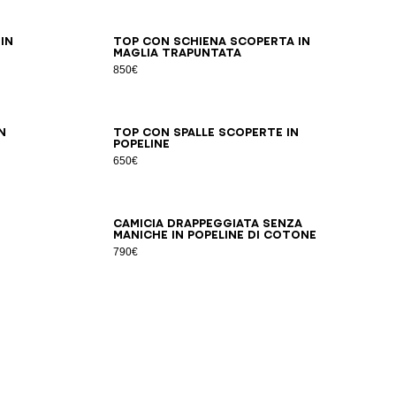
34
36
38
40
42
in
Top con schiena scoperta in
maglia trapuntata
850€
46
34
36
38
40
42
44
46
n
Top con spalle scoperte in
popeline
650€
34
36
38
40
42
44
Camicia drappeggiata senza
maniche in popeline di cotone
790€