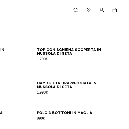
Carrello
Cerca
Negozi
Il mio account
34
36
38
40
42
in
Top con schiena scoperta in
mussola di seta
1.790€
34
36
38
40
42
Camicetta drappeggiata in
mussola di seta
1.990€
34
36
38
40
42
44
ia
Polo 3 bottoni in maglia
890€