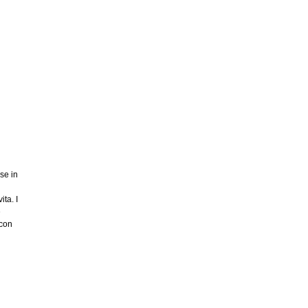
se in
ita. I
e
 con