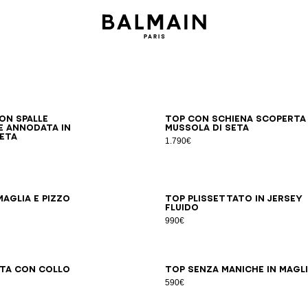
34
36
38
40
42
34
36
38
40
42
on spalle
Top con schiena scoperta 
 annodata in
mussola di seta
seta
1.790€
36
38
40
34
36
38
40
42
aglia e pizzo
Top plissettato in jersey
fluido
990€
34
36
38
40
42
44
34
36
38
40
42
eta con collo
Top senza maniche in magl
590€