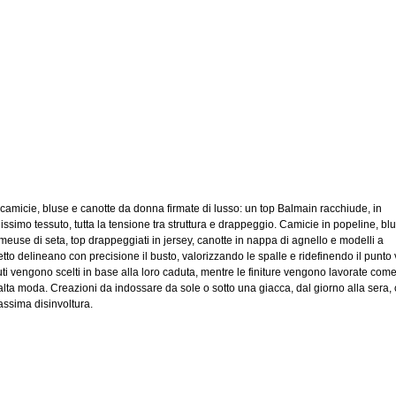
 camicie, bluse e canotte da donna firmate di lusso: un top Balmain racchiude, in
issimo tessuto, tutta la tensione tra struttura e drappeggio. Camicie in popeline, blu
meuse di seta, top drappeggiati in jersey, canotte in nappa di agnello e modelli a
tto delineano con precisione il busto, valorizzando le spalle e ridefinendo il punto v
uti vengono scelti in base alla loro caduta, mentre le finiture vengono lavorate com
’alta moda. Creazioni da indossare da sole o sotto una giacca, dal giorno alla sera,
assima disinvoltura.