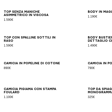
34
36
38
40
42
Top senza maniche
Body in mag
asimmetrico in viscosa
1.190€
1.590€
34
36
38
40
42
Top con spalline sottili in
Body bustie
raso
dettaglio c
1.590€
1.490€
34
36
38
40
42
44
46
Camicia in popeline di cotone
Camicia in p
890€
790€
34
36
38
40
42
Camicia pigiama con stampa
Top da spia
Foulard
monogramma
1.100€
325€