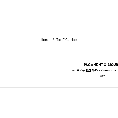
Home
Top E Camicie
PAGAMENTO SICU
American Express
Apple Pay
Diners
Google Pay
Klarna
Visa