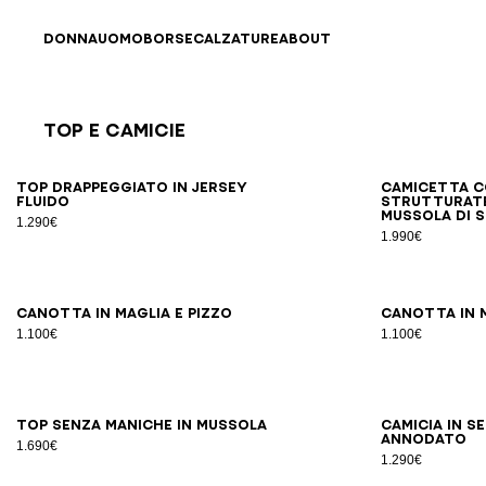
Vai al contenuto
Torna all’inizio
DONNA
UOMO
BORSE
CALZATURE
ABOUT
Top E Camicie
Risultati - 26 articoli
Pagina n.1
34
36
38
40
42
Top drappeggiato in jersey
Camicetta c
fluido
strutturate
mussola di 
1.290€
1.990€
34
36
38
40
42
Canotta in maglia e pizzo
Canotta in m
1.100€
1.100€
34
36
38
40
42
Top senza maniche in mussola
Camicia in s
annodato
1.690€
1.290€