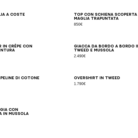
34
36
38
40
42
34
36
38
40
42
lia a coste
Top con schiena scoperta 
maglia trapuntata
850€
34
36
38
40
42
44
46
34
36
38
40
42
44
r in crêpe con
Giacca da bordo a bordo i
intura
tweed e mussola
2.490€
34
36
38
40
42
44
34
36
38
40
42
opeline di cotone
Overshirt in tweed
1.790€
S/M
LXL
ggia con
 in mussola