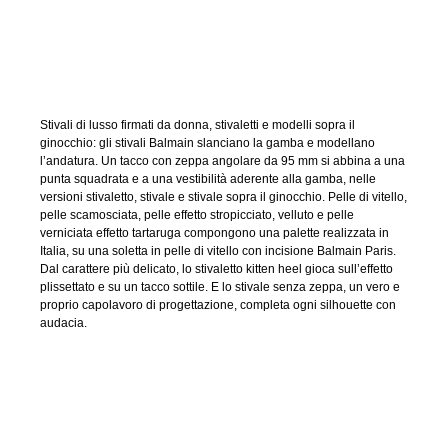
Stivali di lusso firmati da donna, stivaletti e modelli sopra il
ginocchio: gli stivali Balmain slanciano la gamba e modellano
l’andatura. Un tacco con zeppa angolare da 95 mm si abbina a una
punta squadrata e a una vestibilità aderente alla gamba, nelle
versioni stivaletto, stivale e stivale sopra il ginocchio. Pelle di vitello,
pelle scamosciata, pelle effetto stropicciato, velluto e pelle
verniciata effetto tartaruga compongono una palette realizzata in
Italia, su una soletta in pelle di vitello con incisione Balmain Paris.
Dal carattere più delicato, lo stivaletto kitten heel gioca sull’effetto
plissettato e su un tacco sottile. E lo stivale senza zeppa, un vero e
proprio capolavoro di progettazione, completa ogni silhouette con
audacia.