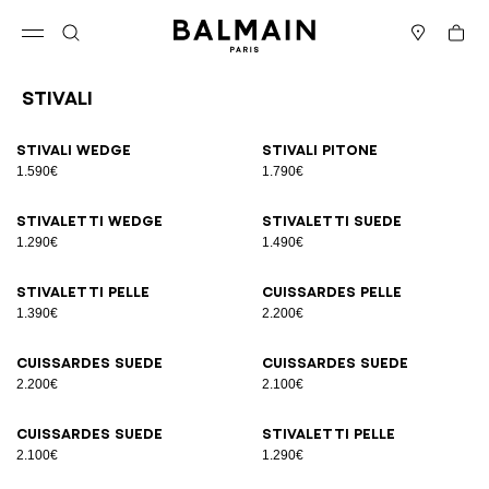
Vai al contenuto
Torna all’inizio
Carrell
Apri il menu
Cerca
Negozi
Stivali
Risultati - 22 articoli
Pagina n.1
Stivali Wedge
Stivali pitone
1.590€
1.790€
Stivaletti Wedge
Stivaletti suede
1.290€
1.490€
Stivaletti pelle
Cuissardes pelle
1.390€
2.200€
Cuissardes suede
Cuissardes suede
2.200€
2.100€
Cuissardes suede
Stivaletti pelle
2.100€
1.290€