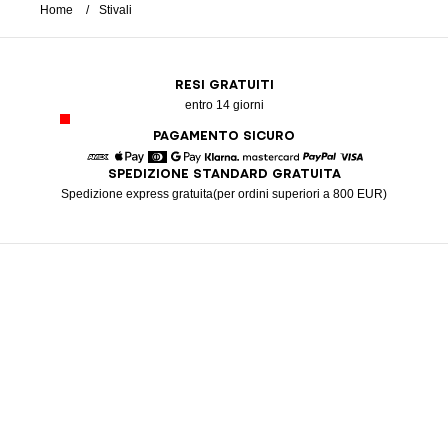
Home
Stivali
RESI GRATUITI
entro 14 giorni
PAGAMENTO SICURO
SPEDIZIONE STANDARD GRATUITA
American Express
Apple Pay
Diners
Google Pay
Klarna
Mastercard
Paypal
Visa
Spedizione express gratuita(per ordini superiori a 800 EUR)