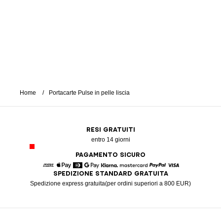
Home
Portacarte Pulse in pelle liscia
RESI GRATUITI
entro 14 giorni
PAGAMENTO SICURO
SPEDIZIONE STANDARD GRATUITA
American Express
Apple Pay
Diners
Google Pay
Klarna
Mastercard
Paypal
Visa
Spedizione express gratuita(per ordini superiori a 800 EUR)