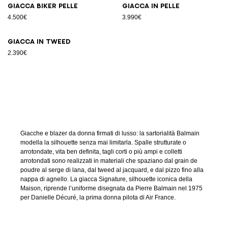
Giacca biker pelle
Giacca in pelle
4.500€
3.990€
Giacca in tweed
2.390€
Giacche e blazer da donna firmati di lusso: la sartorialità Balmain
modella la silhouette senza mai limitarla. Spalle strutturate o
arrotondate, vita ben definita, tagli corti o più ampi e colletti
arrotondati sono realizzati in materiali che spaziano dal grain de
poudre al serge di lana, dal tweed al jacquard, e dal pizzo fino alla
nappa di agnello. La giacca Signature, silhouette iconica della
Maison, riprende l’uniforme disegnata da Pierre Balmain nel 1975
per Danielle Décuré, la prima donna pilota di Air France.