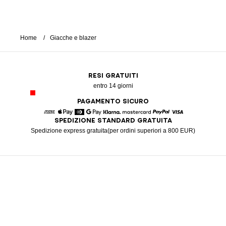
Home
Giacche e blazer
RESI GRATUITI
entro 14 giorni
PAGAMENTO SICURO
SPEDIZIONE STANDARD GRATUITA
American Express
Apple Pay
Diners
Google Pay
Klarna
Mastercard
Paypal
Visa
Spedizione express gratuita(per ordini superiori a 800 EUR)