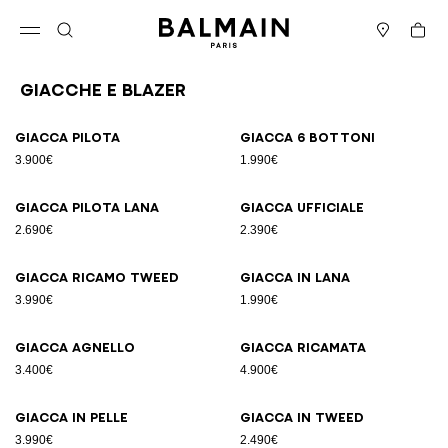
Vai al contenuto
Torna all’inizio
Carrell
Apri il menu
Cerca
Negozi
Giacche e blazer
Risultati - 25 articoli
Pagina n.1
Giacca pilota
Giacca 6 bottoni
3.900€
1.990€
Giacca pilota lana
Giacca ufficiale
2.690€
2.390€
Giacca ricamo tweed
Giacca in lana
3.990€
1.990€
Giacca agnello
Giacca ricamata
3.400€
4.900€
Giacca in pelle
Giacca in tweed
3.990€
2.490€