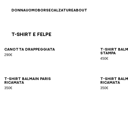
Vai al contenuto
Torna all’inizio
DONNA
UOMO
BORSE
CALZATURE
ABOUT
T-shirt e felpe
Risultati - 8 articoli
Pagina n.1
XS
S
M
L
XL
Canotta drappeggiata
T-shirt Bal
stampa
290€
450€
XS
S
M
L
XL
2XL
T-shirt Balmain Paris
T-shirt Balm
ricamata
ricamata
350€
350€