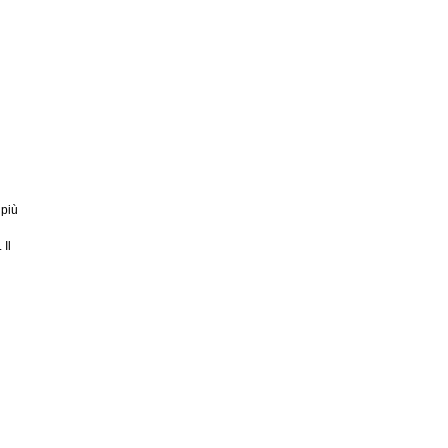
 più
i
 Il