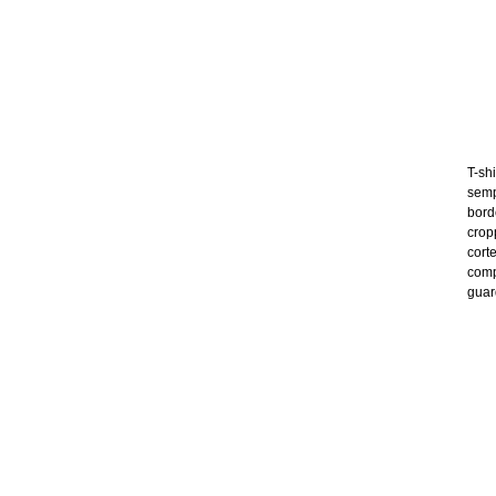
T-sh
sempl
bordo
crop
cort
compa
guar