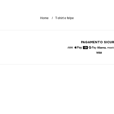
Home
T-shirt e felpe
PAGAMENTO SICU
American Express
Apple Pay
Diners
Google Pay
Klarna
Visa