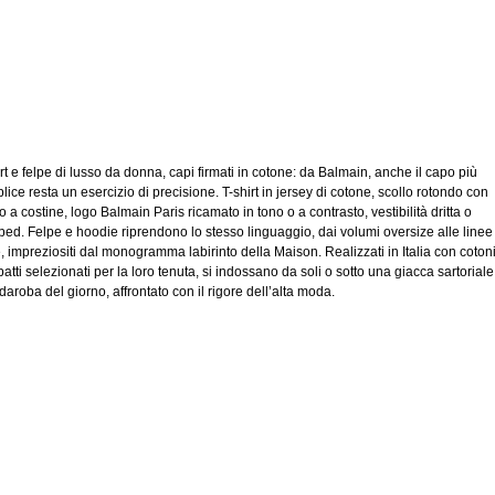
irt e felpe di lusso da donna, capi firmati in cotone: da Balmain, anche il capo più
ice resta un esercizio di precisione. T-shirt in jersey di cotone, scollo rotondo con
 a costine, logo Balmain Paris ricamato in tono o a contrasto, vestibilità dritta o
ped. Felpe e hoodie riprendono lo stesso linguaggio, dai volumi oversize alle linee
e, impreziositi dal monogramma labirinto della Maison. Realizzati in Italia con coton
tti selezionati per la loro tenuta, si indossano da soli o sotto una giacca sartoriale.
daroba del giorno, affrontato con il rigore dell’alta moda.