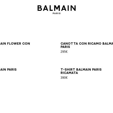
XS
S
M
L
XL
2XL
XS
S
M
L
XL
2XL
main Flower con
Canotta con ricamo Balma
Paris
295€
XS
S
M
L
XL
2XL
XS
S
M
L
XL
2XL
ain Paris
T-shirt Balmain Paris
ricamata
390€