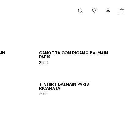
Carrello
Cerca
Negozi
Il mio account
XS
S
M
L
XL
2XL
in
Canotta con ricamo Balmain
Paris
295€
XS
S
M
L
XL
2XL
T-shirt Balmain Paris
ricamata
390€