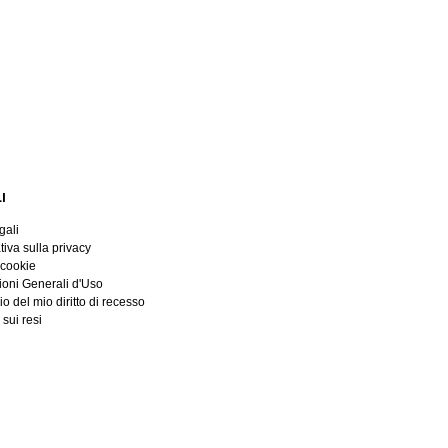
I
gali
tiva sulla privacy
 cookie
ioni Generali d'Uso
io del mio diritto di recesso
 sui resi