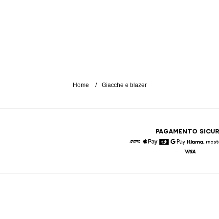
Home
Giacche e blazer
PAGAMENTO SICU
American Express
Apple Pay
Diners
Google Pay
Klarna
Visa