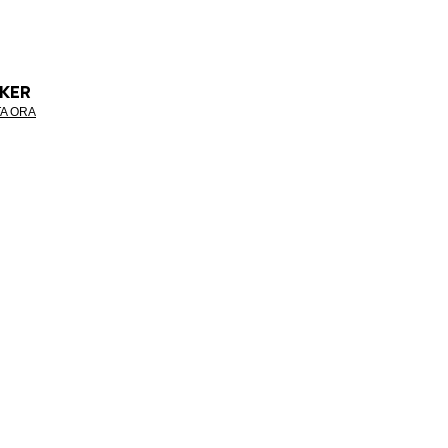
KER
A ORA