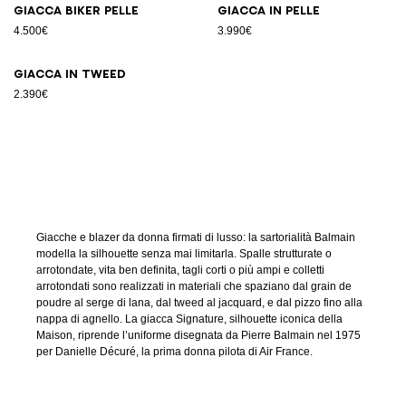
Giacca biker pelle
Giacca in pelle
4.500€
3.990€
Giacca in tweed
2.390€
Giacche e blazer da donna firmati di lusso: la sartorialità Balmain
modella la silhouette senza mai limitarla. Spalle strutturate o
arrotondate, vita ben definita, tagli corti o più ampi e colletti
arrotondati sono realizzati in materiali che spaziano dal grain de
poudre al serge di lana, dal tweed al jacquard, e dal pizzo fino alla
nappa di agnello. La giacca Signature, silhouette iconica della
Maison, riprende l’uniforme disegnata da Pierre Balmain nel 1975
per Danielle Décuré, la prima donna pilota di Air France.