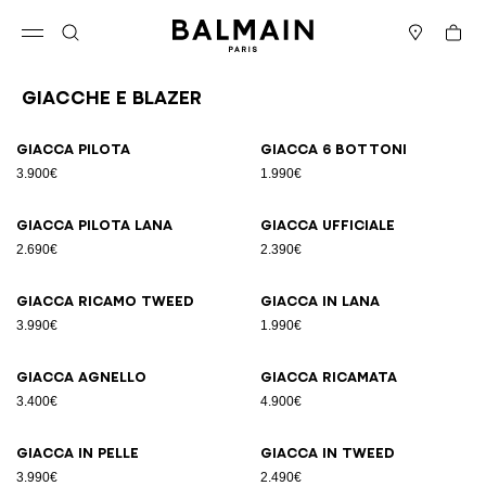
Vai al contenuto
Torna all’inizio
Carrell
Apri il menu
Cerca
Negozi
Giacche e blazer
Risultati - 25 articoli
Pagina n.1
Giacca pilota
Giacca 6 bottoni
3.900€
1.990€
Giacca pilota lana
Giacca ufficiale
2.690€
2.390€
Giacca ricamo tweed
Giacca in lana
3.990€
1.990€
Giacca agnello
Giacca ricamata
3.400€
4.900€
Giacca in pelle
Giacca in tweed
3.990€
2.490€