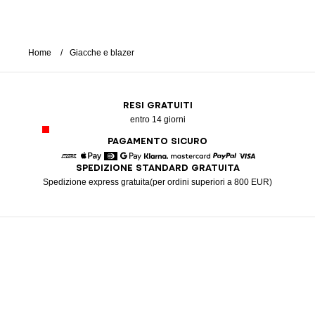
Home
Giacche e blazer
RESI GRATUITI
entro 14 giorni
PAGAMENTO SICURO
SPEDIZIONE STANDARD GRATUITA
American Express
Apple Pay
Diners
Google Pay
Klarna
Mastercard
Paypal
Visa
Spedizione express gratuita(per ordini superiori a 800 EUR)